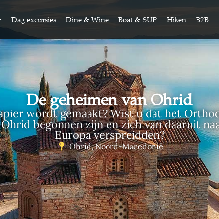
Dag excursies
Dine & Wine
Boat & SUP
Hiken
B2B
De geheimen van Ohrid
apier wordt gemaakt? Wist u dat het Orth
n Ohrid begonnen zijn en zich van daaruit n
Europa verspreidden?
Ohrid, Noord-Macedonië