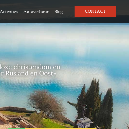
Activities
Autoverhuur
Blog
CONTACT
odoxe christendom en
aar Rusland en Oost-