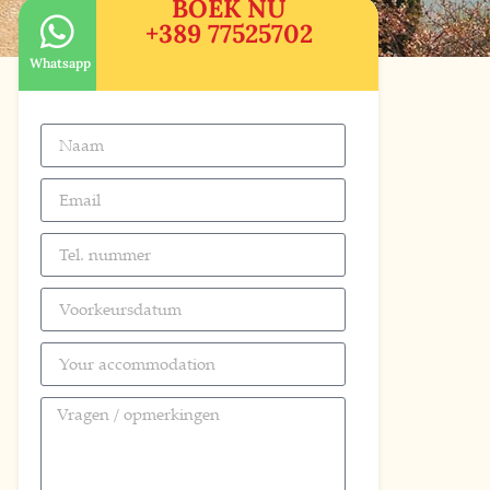
BOEK NU
+389 77525702
Whatsapp