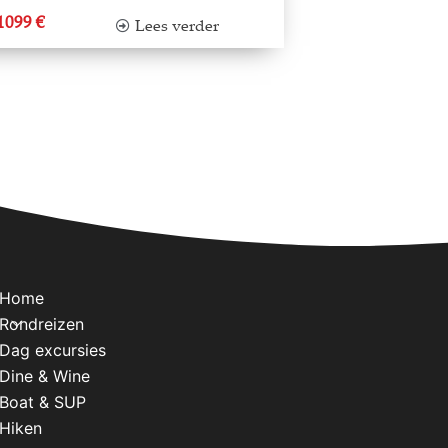
 1099 €
Lees verder
Home
Rondreizen
Dag excursies
Dine & Wine
Boat & SUP
Hiken