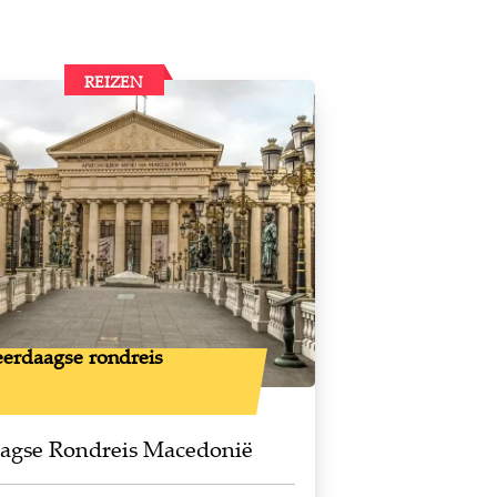
REIZEN
erdaagse rondreis
aagse Rondreis Macedonië