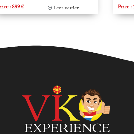
rice : 899 €
Price :
Lees verder