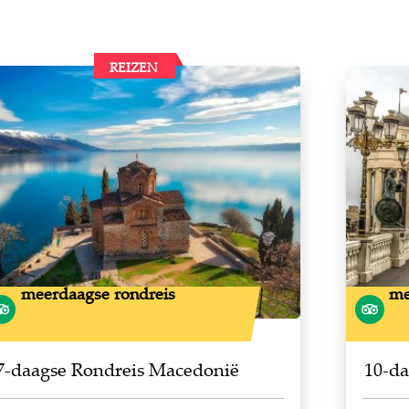
REIZEN
meerdaagse rondreis
me
7-daagse Rondreis Macedonië
10-d